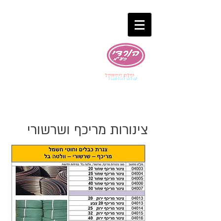
עולם החשמל
צינורות מריכף ושרשורי